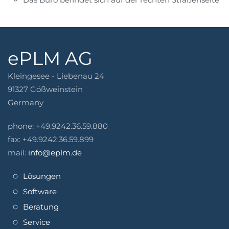
ePLM AG
Kleingesee - Liebenau 24
91327 Gößweinstein
Germany
phone: +49.9242.36.59.880
fax: +49.9242.36.59.899
mail:
info@eplm.de
Lösungen
Software
Beratung
Service