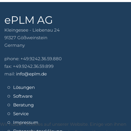
ePLM AG
Kleingesee - Liebenau 24
91327 Gößweinstein
Germany
phone: +49.9242.36.59.880
fax: +49.9242.36.59.899
mail:
info@eplm.de
Lösungen
Software
Beratung
Service
Impressum
Wir nutzen Cookies auf unserer Website. Einige von ihnen