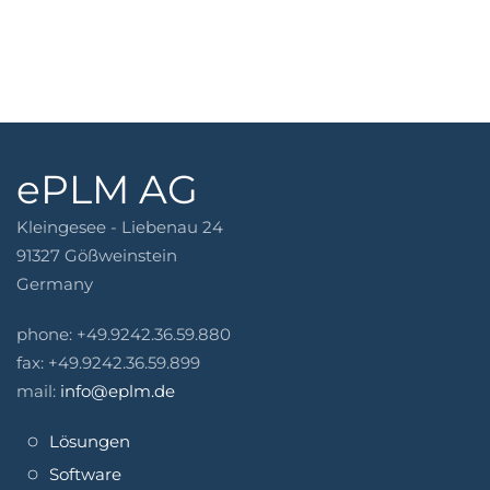
Kontakt aufnehmen
ePLM AG
Kleingesee - Liebenau 24
91327 Gößweinstein
Germany
phone: +49.9242.36.59.880
fax: +49.9242.36.59.899
mail:
info@eplm.de
Lösungen
Software