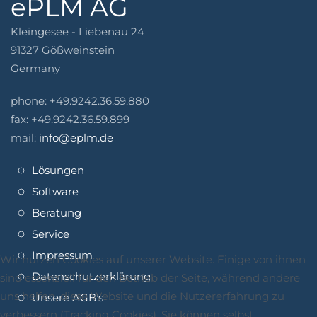
ePLM AG
Kleingesee - Liebenau 24
91327 Gößweinstein
Germany
phone: +49.9242.36.59.880
fax: +49.9242.36.59.899
mail:
info@eplm.de
Lösungen
Software
Beratung
Service
Impressum
Wir nutzen Cookies auf unserer Website. Einige von ihnen
Datenschutzerklärung
sind essenziell für den Betrieb der Seite, während andere
uns helfen, diese Website und die Nutzererfahrung zu
Unsere AGB's
verbessern (Tracking Cookies). Sie können selbst